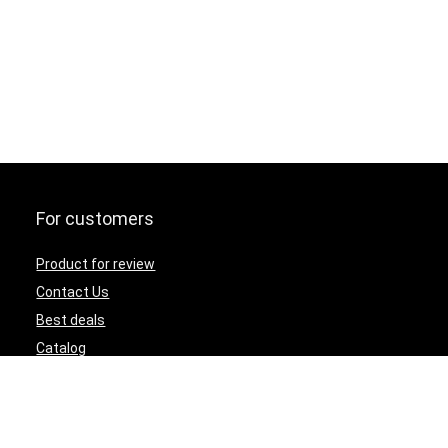
For customers
Product for review
Contact Us
Best deals
Catalog